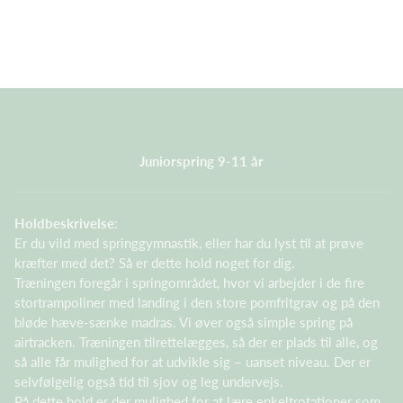
Juniorspring 9-11 år
Holdbeskrivelse
:
Er du vild med springgymnastik, eller har du lyst til at prøve
kræfter med det? Så er dette hold noget for dig.
Træningen foregår i springområdet, hvor vi arbejder i de fire
stortrampoliner med landing i den store pomfritgrav og på den
bløde hæve-sænke madras. Vi øver også simple spring på
airtracken. Træningen tilrettelægges, så der er plads til alle, og
så alle får mulighed for at udvikle sig – uanset niveau. Der er
selvfølgelig også tid til sjov og leg undervejs.
På dette hold er der mulighed for at lære enkeltrotationer som