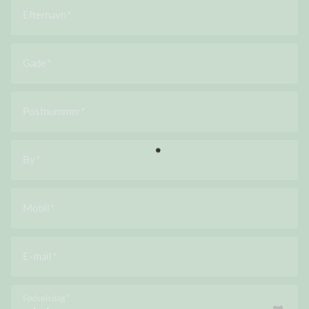
Efternavn
Gade
Postnummer
By
Mobil
E-mail
Fødselsdag