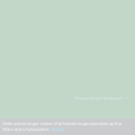
F
orældrehåndbold.pdf
Powered by Holdsport
Dette website bruger cookies til at forbedre brugeroplevelsen og til at
tilføre ekstra funktionalitet.
Detaljer