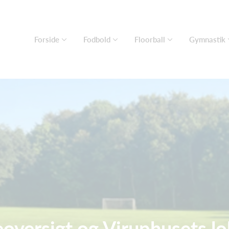
Forside
Fodbold
Floorball
Gymnastik
oversigt og Viruphusets lo