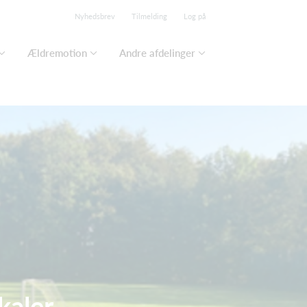
Nyhedsbrev
Tilmelding
Log på
Ældremotion
Andre afdelinger
kaler