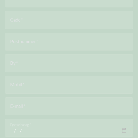
Gade
Postnummer
By
Mobil
E-mail
Fødselsdag