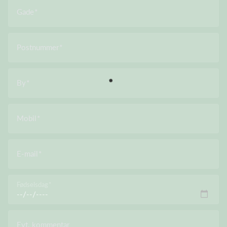
Gade
Postnummer
By
Mobil
E-mail
Fødselsdag
Evt. kommentar