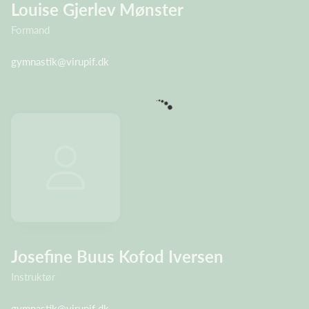
Louise Gjerlev Mønster
Formand
gymnastik@virupif.dk
Josefine Buus Kofod Iversen
Instruktør
gymnastik@virupif.dk