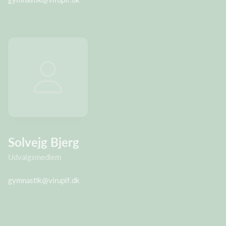
Solvejg Bjerg
Udvalgsmedlem
gymnastik@virupif.dk