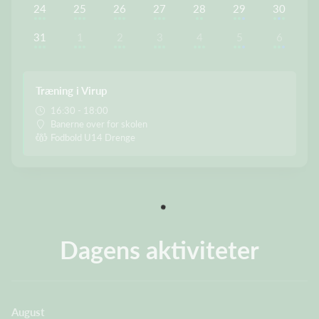
24
25
26
27
28
29
30
31
1
2
3
4
5
6
Træning i Virup
16:30 - 18:00
Banerne over for skolen
Fodbold U14 Drenge
Dagens aktiviteter
August