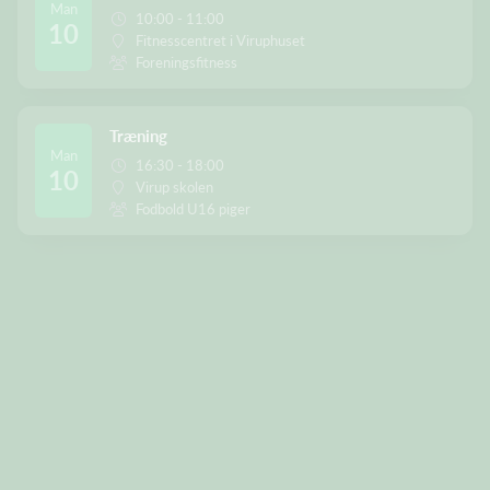
Man
10:00 - 11:00
10
Fitnesscentret i Viruphuset
Foreningsfitness
Træning
Man
16:30 - 18:00
10
Virup skolen
Fodbold U16 piger
F
orældrehåndbold.pdf