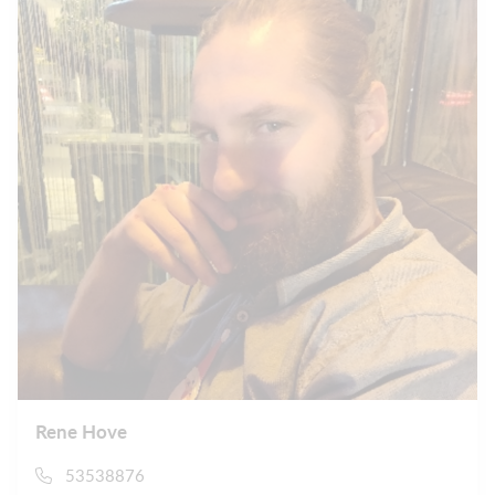
Rene Hove
53538876