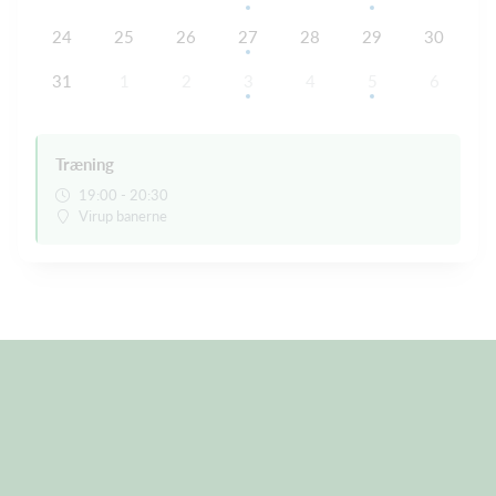
24
25
26
27
28
29
30
31
1
2
3
4
5
6
Træning
19:00 - 20:30
Virup banerne
F
orældrehåndbold.pdf