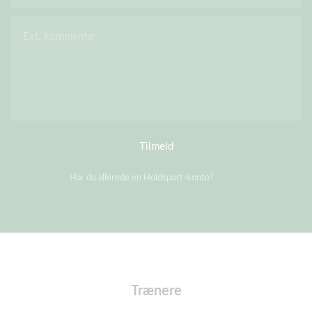
Evt. kommentar
Tilmeld
Har du allerede en Holdsport-konto?
Log på
Trænere