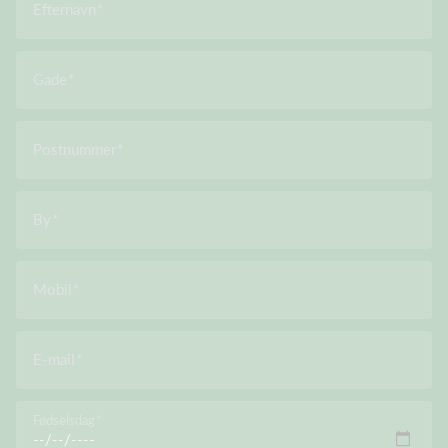
Efternavn
Gade
Postnummer
By
Mobil
E-mail
Fødselsdag