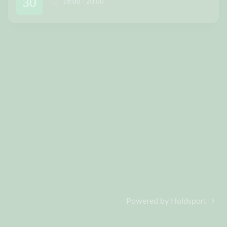
30
18:00 - 20:00
F
orældrehåndbold.pdf
Powered by Holdsport