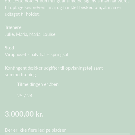
op. Dette hold er kun muligt at tilmelde sig, hvis man har været
til optagelsesprøven i maj og har fået besked om, at man er
udtaget til holdet.
Trænere
Julie, Maria, Maria, Louise
Sted
Viruphuset - halv hal + springsal
Kontingent dækker udgifter til opvisningstøj samt
sommertræning
Tilmeldingen er åben
25 / 24
3.000,00 kr.
Der er ikke flere ledige pladser