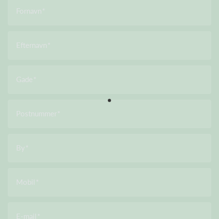
Fornavn
Efternavn
Gade
Postnummer
By
Mobil
E-mail