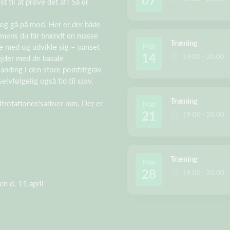
t til at prøve det af? Så er
 og gå på mod. Her er der både
vt, mens du får brændt en masse
Træning
re med og udvikle sig – uanset
Man
14
19:00 - 20:00
bejder med de basale
landing i den store pomfritgrav
vfølgelig også tid til sjov,
Træning
ltrotationer/saltoer mm. Der er
Man
21
19:00 - 20:00
Træning
Man
28
19:00 - 20:00
en d. 11.april