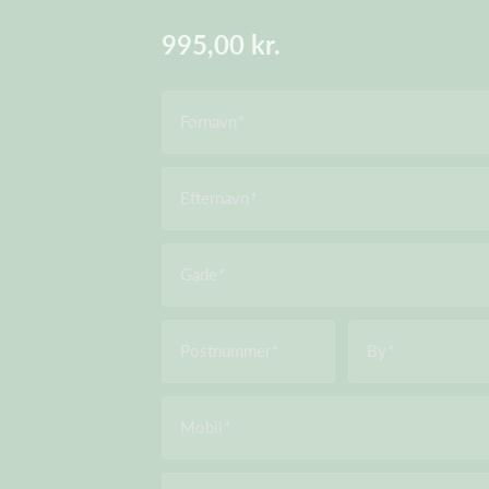
995,00 kr.
Fornavn
Efternavn
Gade
Postnummer
By
Mobil