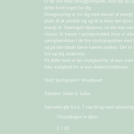
Er du vild med springgymnastik, eller har du lys
dette hold noget for dig.
Drengespring er for dig med masser af energi
plads til at udvikle sig og til at have det sjo
energi af. Træningen tilpasses, så alle kan væ
niveau. Vi træner i springområdet, hvor vi ar
springteknikker i de fire stortrampoliner med 
og på den bløde hæve-sænke madras. Der er sel
fjol og leg undervejs.
På dette hold er der mulighed for at lave enke
ikke mulighed for at øve dobbeltrotationer.
Sted: Springsalen i Viruphuset
Trænere: Johan & Julius
Sæsonen går fra d. 7 sep til og med opvisning
Tilmeldingen er åben
1 / 20