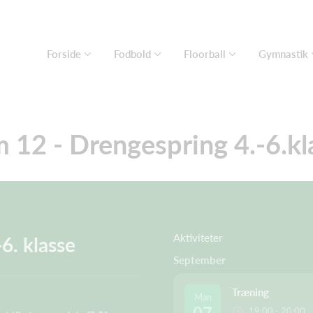
Forside
Fodbold
Floorball
Gymnastik
 12 - Drengespring 4.-6.kl
Aktiviteter
6. klasse
September
Træning
Man
07
19:00 - 20:00